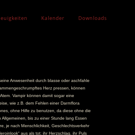
euigkeiten
Kalender
Downloads
t seine Anwesenheit durch blasse oder aschfahle
r zusammengeschrumpftes Herz pressen, können
d Atem. Vampir können damit sogar eine
ise, wie z.B. dem Fehlen einer Darmflora
es, ohne Hilfe zu benutzen, da diese ohne die
m Allgemeinen, bis zu einer Stunde lang Essen
e, je nach Menschlichkeit, Geschlechtsverkehr
nlook“ aus als tot; ihr Herzschlag, ihr Puls