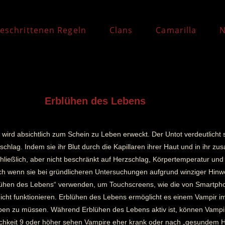
eschrittenen Regeln
Clans
Camarilla
N
Erblühen des Lebens
 er wird absichtlich zum Schein zu Leben erweckt. Der Untot verdeutlich
schlag. Indem sie ihr Blut durch die Kapillaren ihrer Haut und in ih
chließlich, aber nicht beschränkt auf Herzschlag, Körpertemperatur un
ch wenn sie bei gründlicheren Untersuchungen aufgrund winziger Hinwe
lühen des Lebens“ verwenden, um Touchscreens, wie die von Smartphon
nicht funktionieren. Erblühen des Lebens ermöglicht es einem Vampir i
en zu müssen. Während Erblühen des Lebens aktiv ist, können Vampir
keit 9 oder höher sehen Vampire eher krank oder nach „gesundem Heroi